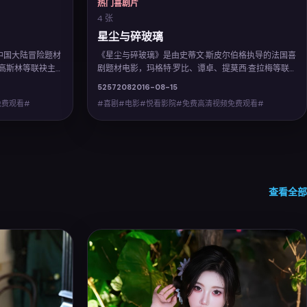
热门喜剧片
4 张
星尘与碎玻璃
中国大陆冒险题材
《星尘与碎玻璃》是由史蒂文·斯皮尔伯格执导的法国喜
·高斯林等联袂主
剧题材电影，玛格特·罗比、谭卓、提莫西·查拉梅等联
区首映，视听风格鲜
袂主演。2016年8月15日于法国地区首映，视听风格鲜
5257
208
2016-08-15
您可在悦看影院查
明，城市空间与人物命运相互映照。您可在悦看影院查
免费观看#
#喜剧#电影#悦看影院#免费高清视频免费观看#
高清视频免费观看
阅完整卡司与上映信息，并体验免费高清视频免费观看
的流畅点播。
查看全部