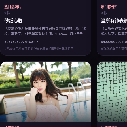
热门悬疑片
热门惊悚片
3 张
8 张
砂纸心脏
当所有钟表
《砂纸心脏》是由朴赞郁执导的韩国悬疑题材电影，沈
《当所有钟表说
腾、李政宰、刘德华等联袂主演。2024年8月17日于韩
题材综艺，提莫西
国地区首映，悬念设置扎实，伏笔在后段集中回收。您
主演。2021年
5457
328
2024-08-17
5438
290
2021-
可在悦看影院查阅完整卡司与上映信息，并体验免费高
明，城市空间与
#悬疑#电影#悦看影院#免费高清视频免费观看#
#惊悚#综艺#悦
清视频免费观看的流畅点播。
阅完整卡司与上
的流畅点播。