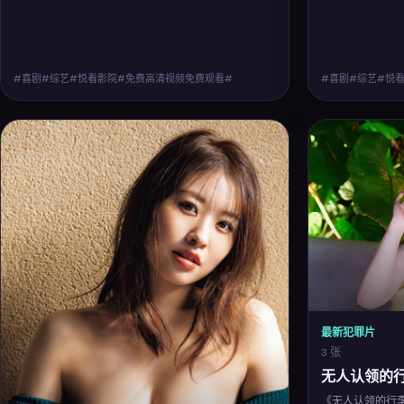
#喜剧#综艺#悦看影院#免费高清视频免费观看#
#喜剧#综艺#悦
最新犯罪片
3 张
无人认领的
《无人认领的行