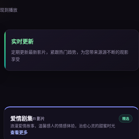
现到播放
实时更新
定期更新最新影片，紧跟热门趋势，为您带来源源不断的观影
享受
爱情剧集
11
影片
精选
浪漫爱情故事，温馨感人的情感体验，治愈心灵的甜蜜时光
查看更多