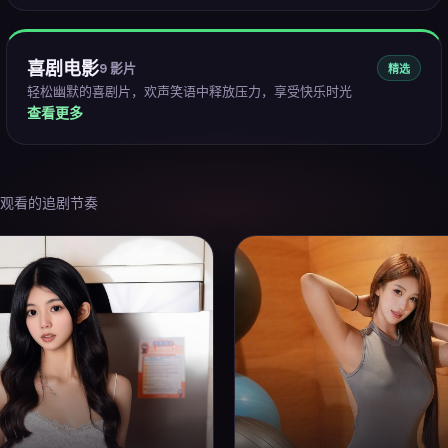
喜剧电影
9
影片
精选
轻松幽默的喜剧片，欢声笑语中释放压力，享受快乐时光
查看更多
观看
的追剧节奏