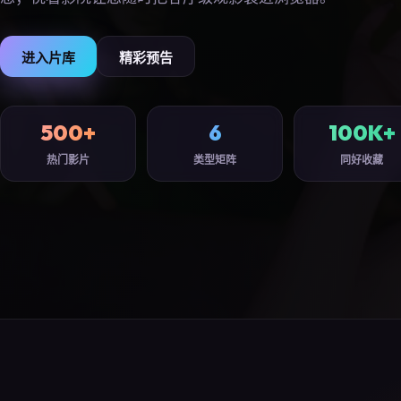
进入片库
精彩预告
500+
6
100K+
热门影片
类型矩阵
同好收藏